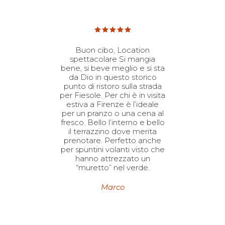
lto
Buon cibo, Location
ito.
spettacolare Si mangia
i
se.
bene, si beve meglio e si sta
m
na,
da Dio in questo storico
bu
punto di ristoro sulla strada
per Fiesole. Per chi è in visita
sugo
estiva a Firenze è l’ideale
rger
per un pranzo o una cena al
tine
fresco. Bello l’interno e bello
sita.
il terrazzino dove merita
prenotare. Perfetto anche
per spuntini volanti visto che
hanno attrezzato un
“muretto” nel verde.
Marco