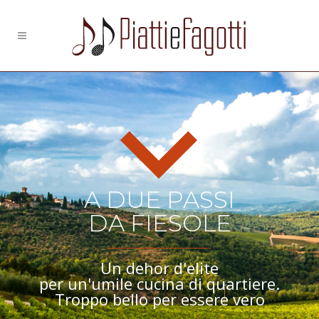
A DUE PASSI
DA FIESOLE
Un dehor d'elite
per un'umile cucina di quartiere.
Troppo bello per essere vero