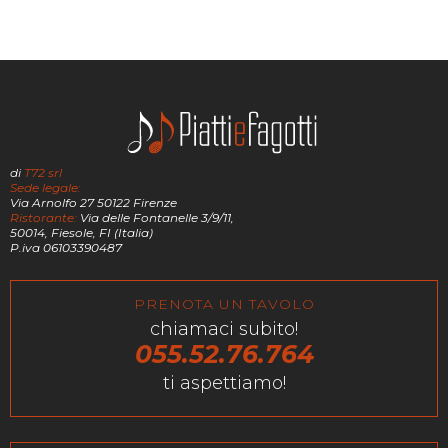
di
T72 srl
Sede legale:
Via Arnolfo 27 50122 Firenze
Ristorante:
Via delle Fontanelle 3/9/11,
50014, Fiesole, FI (Italia)
P.iva 06103390487
PRENOTA UN TAVOLO
chiamaci subito!
055.52.76.764
ti aspettiamo!