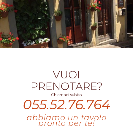
VUOI
PRENOTARE?
Chiamaci subito
055.52.76.764
abbiamo un tavolo
pronto per te!