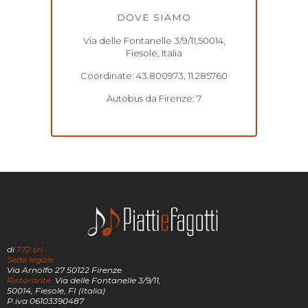
DOVE SIAMO
Via delle Fontanelle 3/9/11,50014,
Fiesole, Italia
Coordinate: 43.800973, 11.285760
Autobus da Firenze: 7
di
T72 srl
Sede legale:
Via Arnolfo 27 50122 Firenze
Ristorante:
Via delle Fontanelle 3/9/11,
50014, Fiesole, FI (Italia)
P.iva 06103390487